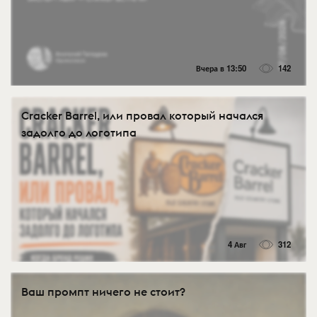
Вчера в 13:50
142
Cracker Barrel, или провал который начался
задолго до логотипа
4 Авг
312
Ваш промпт ничего не стоит?