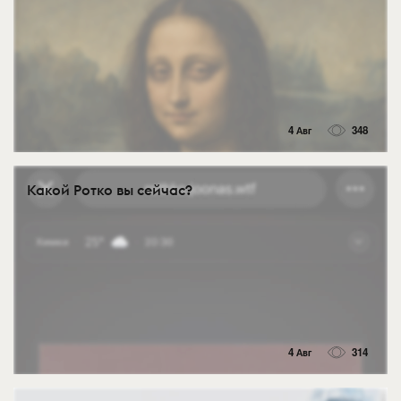
4 Авг
348
Какой Ротко вы сейчас?
4 Авг
314