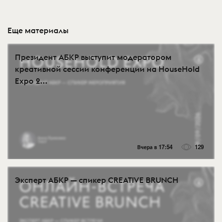
Еще материалы
Президент АБКР выступит модератором
креативной сессии конференции на HouseHold
Expo 2...
Вчера в 17:54
129
Эксперт АБКР — спикер CREATIVE BRUNCH