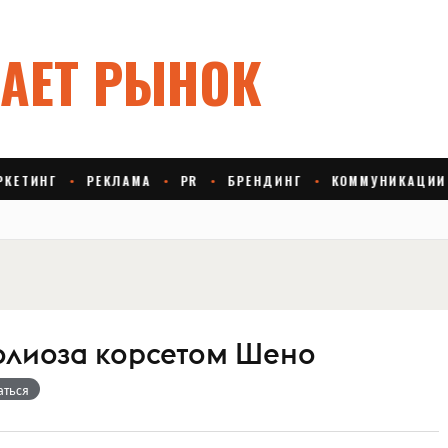
олиоза корсетом Шено
аться