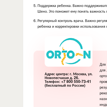
Поддержка ребенка. Важно поддерживать 
Шено. Это поможет ему понять важность 
Регулярный контроль врача. Важно регул
ребенка и корректировки использования 
Для
для 
Адрес центра: г. Москва, ул.
орто
Новопесчаная д. 26.
про
Телефон: +7 800 550-73-41
(бесплатный по России)
резу
реко
наз
инд