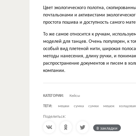
Цвет экологического полотна, скопированн
почтальонами и активистами экологическог
простота пошива и доступность самого мат
То же самое относится к ручкам, используе
моделей для танцев. Очень популярен, к то
особый вид плетеной нити, широкая полоса
методы нанесения, длину ручки, и понимаю
распространение документов и писем в холщ
компании.
КАТЕГОРИИ:
Кейсы
ТЕГИ:
мешки
сумка
сумки
мешок
холщовая
Поделиться:
В закладки