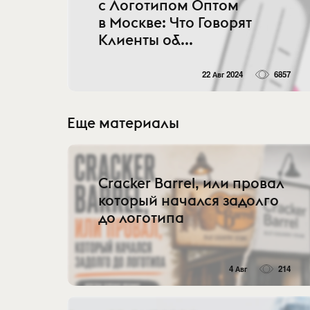
с Логотипом Оптом
в Москве: Что Говорят
Клиенты о&...
22 Авг 2024
6857
Еще материалы
Cracker Barrel, или провал
который начался задолго
до логотипа
4 Авг
214