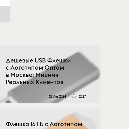
Дешевые USB Флешки
с Логотипом Оптом
в Москве: Мнения
Реальных Клиентов
22 Авг 2024
2527
Флешка 16 ГБ с Логотипом