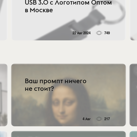
USB 3.0 с Логотипом Оптом
в Москве
22 Авг 2024
749
Ваш промпт ничего
не стоит?
4 Авг
217