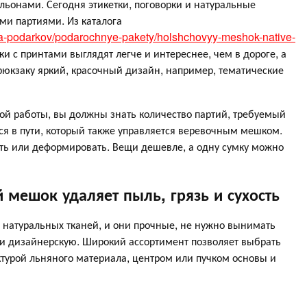
льонами. Сегодня этикетки, поговорки и натуральные
ми партиями. Из каталога
ka-podarkov/podarochnye-pakety/holshchovyy-meshok-native-
и с принтами выглядят легче и интереснее, чем в дороге, а
рюкзаку яркий, красочный дизайн, например, тематические
ной работы, вы должны знать количество партий, требуемый
тся в пути, который также управляется веревочным мешком.
ить или деформировать. Вещи дешевле, а одну сумку можно
 мешок удаляет пыль, грязь и сухость
 натуральных тканей, и они прочные, не нужно вынимать
 и дизайнерскую. Широкий ассортимент позволяет выбрать
ктурой льняного материала, центром или пучком основы и