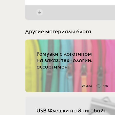
Другие материалы блога
Ремувки с логотипом
на заказ: технологии,
ассортимент
22 Июл
156
USB Флешки на 8 гигабайт