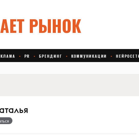
аталья
аться