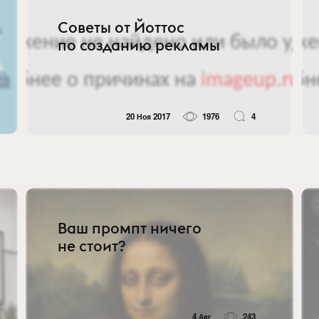
Советы от Йоттос
по созданию рекламы
20 Ноя 2017
1976
4
Ваш промпт ничего
не стоит?
4 Авг
243