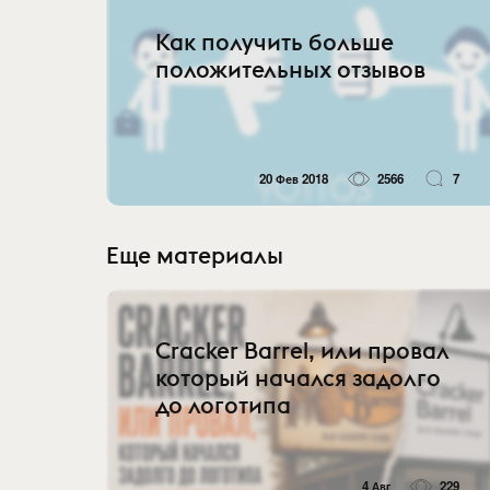
Как получить больше
положительных отзывов
20 Фев 2018
2566
7
Еще материалы
Cracker Barrel, или провал
который начался задолго
до логотипа
4 Авг
229