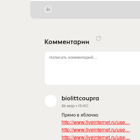
Комментарии
Написать комментарий...
biolittcoupra
26 мар • 15:40
Прямо в яблочко
http://www.liveinternet.ru/use…
http://www.liveinternet.ru/use…
http://www.liveinternet.ru/use…