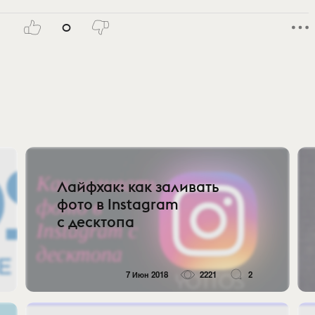
0
Лайфхак: как заливать
фото в Instagram
с десктопа
7 Июн 2018
2221
2