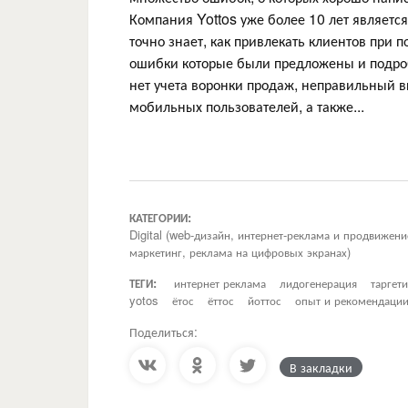
Компания Yottos уже более 10 лет являетс
точно знает, как привлекать клиентов при 
ошибки которые были предложены и подробн
нет учета воронки продаж, неправильный в
мобильных пользователей, а также...
КАТЕГОРИИ:
Digital (web-дизайн, интернет-реклама и продвижен
маркетинг, реклама на цифровых экранах)
ТЕГИ:
интернет реклама
лидогенерация
таргет
yotos
ётос
ёттос
йоттос
опыт и рекомендаци
Поделиться:
В закладки