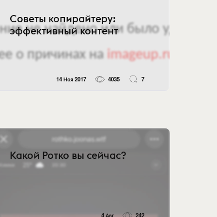
Советы копирайтеру:
эффективный контент
14 Ноя 2017
4035
7
Какой Ротко вы сейчас?
4 Авг
242