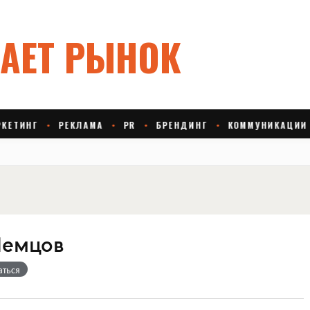
Немцов
аться