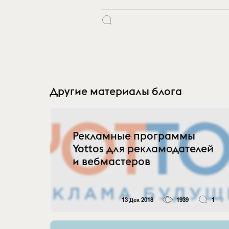
Другие материалы блога
Рекламные программы
Yottos для рекламодателей
и вебмастеров
13 Дек 2018
1939
1