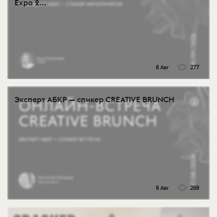
Expo 2...
6 Авг
277
Эксперт АБКР — спикер CREATIVE BRUNCH
6 Авг
269