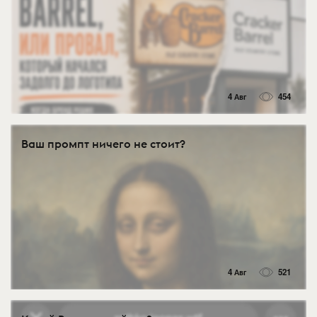
4 Авг
454
Ваш промпт ничего не стоит?
4 Авг
521