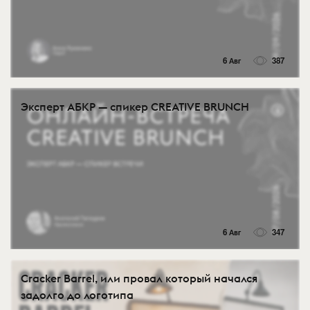
6 Авг
387
Эксперт АБКР — спикер CREATIVE BRUNCH
6 Авг
347
Cracker Barrel, или провал который начался
задолго до логотипа