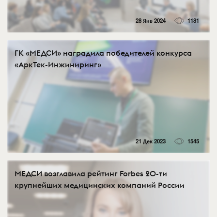
28 Янв 2024
1181
ГК «МЕДСИ» наградила победителей конкурса
«АркТек-Инжиниринг»
21 Дек 2023
1545
МЕДСИ возглавила рейтинг Forbes 20-ти
крупнейших медицинских компаний России