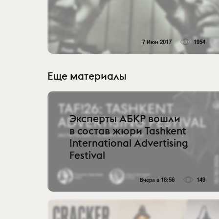
7 Июн 2017
1954
Еще материалы
Эксперты АБКР вошли
в состав жюри Tashkent
International Advertising
Festival
Вчера в 18:56
149