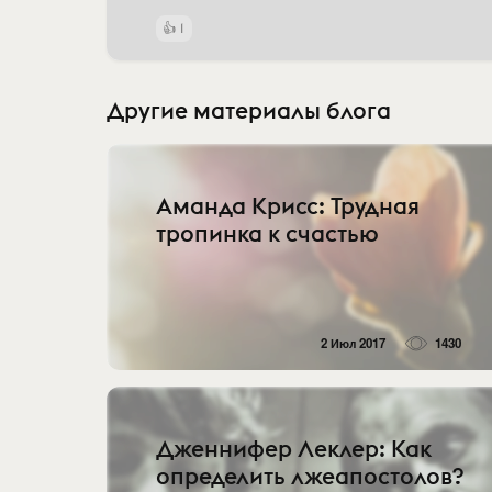
1
Другие материалы блога
Аманда Крисс: Трудная
тропинка к счастью
2 Июл 2017
1430
Дженнифер Леклер: Как
определить лжеапостолов?