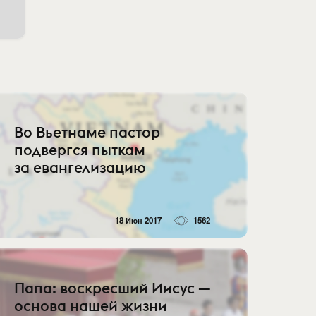
Во Вьетнаме пастор
подвергся пыткам
за евангелизацию
18 Июн 2017
1562
Папа: воскресший Иисус —
основа нашей жизни