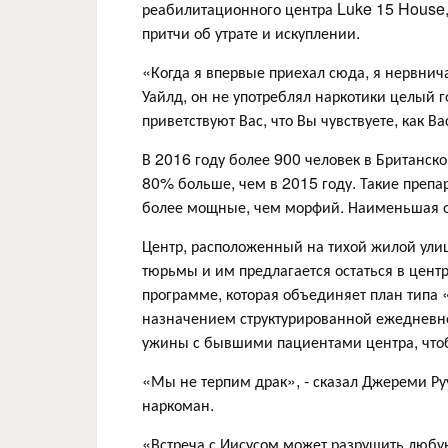
реабилитационного центра Luke 15 House, 
притчи об утрате и искуплении.
«Когда я впервые приехал сюда, я нервнича
Уайлд, он не употреблял наркотики целый го
приветствуют Вас, что Вы чувствуете, как Ва
В 2016 году более 900 человек в Британск
80% больше, чем в 2015 году. Такие препа
более мощные, чем морфий. Наименьшая о
Центр, расположенный на тихой жилой улиц
тюрьмы и им предлагается остаться в цент
программе, которая объединяет план типа
назначением структурированной ежедневн
ужины с бывшими пациентами центра, чтоб
«Мы не терпим драк», - сказал Джереми Ру
наркоман.
«Встреча с Иисусом может разрушить любую