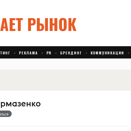
урмазенко
аться