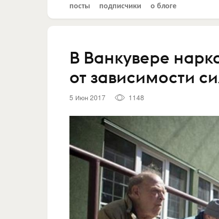
посты
подписчики
о блоге
В Ванкувере нар
от зависимости си
5 Июн 2017
1148