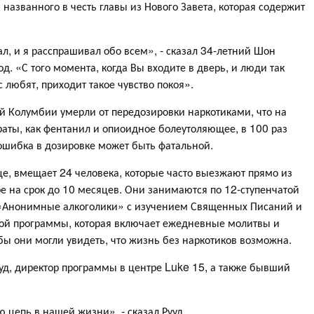
названного в честь главы из Нового Завета, которая содержит
л, и я расспрашивал обо всем», - сказал 34-летний Шон
д. «С того момента, когда Вы входите в дверь, и люди так
с любят, приходит такое чувство покоя».
ой Колумбии умерли от передозировки наркотиками, что на
раты, как фентанил и опиоидное болеутоляющее, в 100 раз
шибка в дозировке может быть фатальной.
е, вмещает 24 человека, которые часто выезжают прямо из
ре на срок до 10 месяцев. Они занимаются по 12-ступенчатой
 «Анонимные алкоголики» с изучением Священных Писаний и
ой программы, которая включает ежедневные молитвы и
ы они могли увидеть, что жизнь без наркотиков возможна.
уд, директор программы в центре Luke 15, а также бывший
 цепь в нашей жизни», - сказал Рууд.