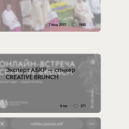
7 Июн 2017
1692
Эксперт АБКР — спикер
CREATIVE BRUNCH
6 Авг
271