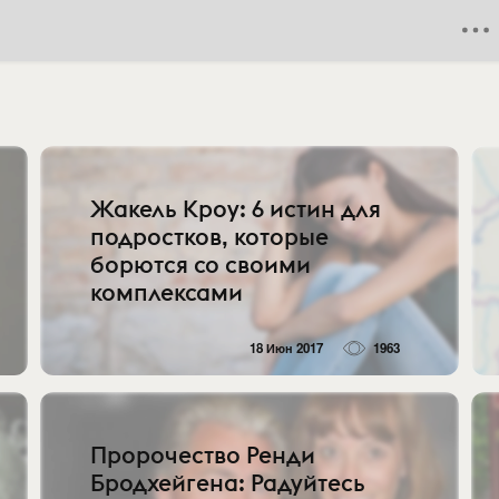
Жакель Кроу: 6 истин для
подростков, которые
борются со своими
комплексами
18 Июн 2017
1963
Пророчество Ренди
Бродхейгена: Радуйтесь