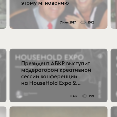
этому мгновению
7 Июн 2017
1572
Президент АБКР выступит
модератором креативной
сессии конференции
на HouseHold Expo 2...
6 Авг
279