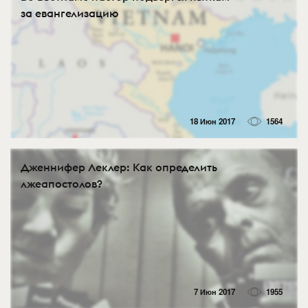
за евангелизацию
18 Июн 2017
1564
Дженнифер Леклер: Как определить
лжеапостолов?
7 Июн 2017
1955