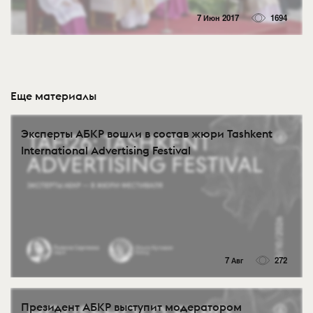
7 Июн 2017
1694
Еще материалы
Эксперты АБКР вошли в состав жюри Tashkent
International Advertising Festival
7 Авг
272
Президент АБКР выступит модератором