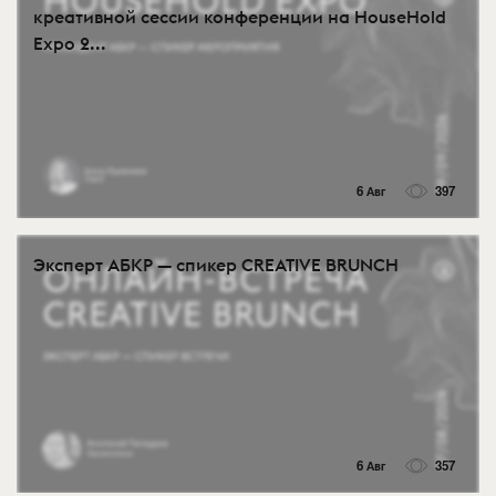
креативной сессии конференции на HouseHold
Expo 2...
6 Авг
397
Эксперт АБКР — спикер CREATIVE BRUNCH
6 Авг
357