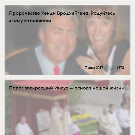
Пророчество Ренди Бродхейгена: Радуйтесь
этому мгновению
7 Июн 2017
1573
Папа: воскресший Иисус — основа нашей жизни