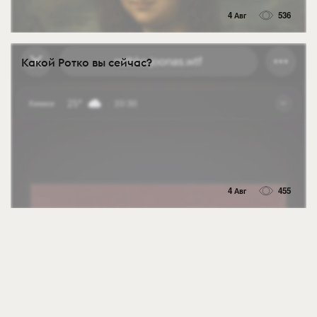
4 Авг
536
Какой Ротко вы сейчас?
4 Авг
455