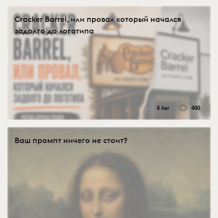
Cracker Barrel, или провал который начался
задолго до логотипа
4 Авг
460
Ваш промпт ничего не стоит?