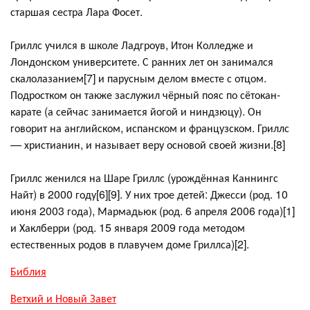
старшая сестра Лара Фосет.
Гриллс учился в школе Ладгроув, Итон Колледже и
Лондонском университете. С ранних лет он занимался
скалолазанием[7] и парусным делом вместе с отцом.
Подростком он также заслужил чёрный пояс по сётокан-
карате (а сейчас занимается йогой и ниндзюцу). Он
говорит на английском, испанском и французском. Гриллс
— христианин, и называет веру основой своей жизни.[8]
Гриллс женился на Шаре Гриллс (урождённая Каннингс
Найт) в 2000 году[6][9]. У них трое детей: Джесси (род. 10
июня 2003 года), Мармадьюк (род. 6 апреля 2006 года)[1]
и Хаклберри (род. 15 января 2009 года методом
естественных родов в плавучем доме Гриллса)[2].
Библия
Ветхий и Новый Завет