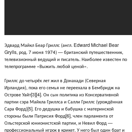
Эдвард Майкл Беар Гриллс (англ. Edward Michael Bear
Grylls, род. 7 июня 1974) — британский путешественник,
телевизионный ведущий и писатель. Наиболее известен по
телепрограмме «Выжить любой ценой».
Гриллс до четырёх лет жил в Донахади (Северная
Ирландия), пока его семья не переехала в Бембридж на
Острове Уайт[3][4]. Он сын политика из Консервативной
партии сэра Майкла Гриллса и Салли Гриллс (урождённая
Сара Форд)[5]. Его дедушка и бабушка с материнской
стороны были Патрисия Форд[6], член парламента от
Ольстерской юнионистской партии, и Невил Форд —
профессиональный игрок в крикет. У него был один брат и