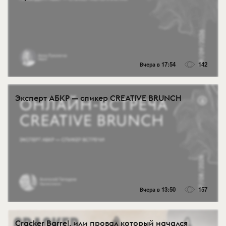
Вчера в 17:54
142
Эксперт АБКР — спикер CREATIVE BRUNCH
Вчера в 13:50
157
Cracker Barrel, или провал который начался