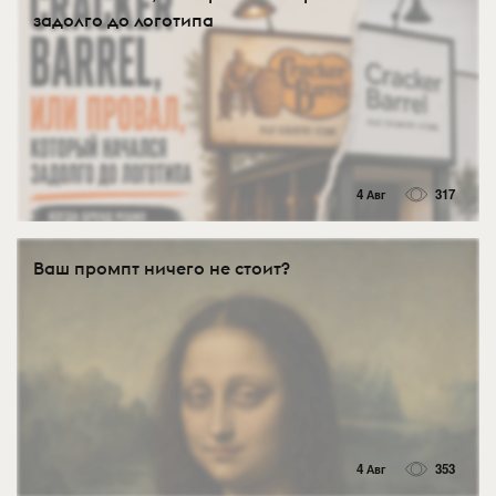
задолго до логотипа
4 Авг
317
Ваш промпт ничего не стоит?
4 Авг
353