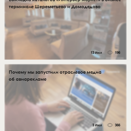
терминале Шереметьево и Домодедово
13 Июл
196
Почему мы запустили отраслевое медиа
об авиарекламе
3 Июл
366