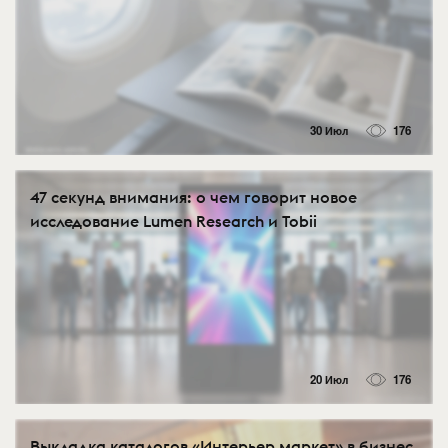
30 Июл
176
47 секунд внимания: о чем говорит новое
исследование Lumen Research и Tobii
20 Июл
176
Выкладка каталогов «Интерьер маркет» в бизнес