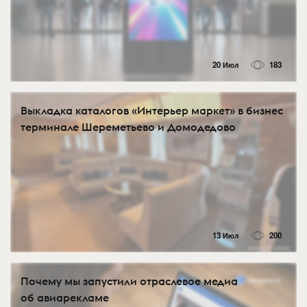
20 Июл
183
Выкладка каталогов «Интерьер маркет» в бизнес
терминале Шереметьево и Домодедово
13 Июл
200
Почему мы запустили отраслевое медиа
об авиарекламе