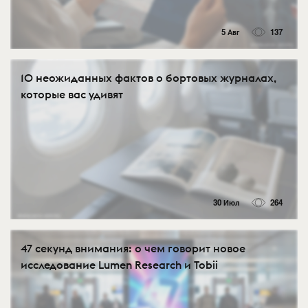
5 Авг
137
10 неожиданных фактов о бортовых журналах,
которые вас удивят
30 Июл
264
47 секунд внимания: о чем говорит новое
исследование Lumen Research и Tobii