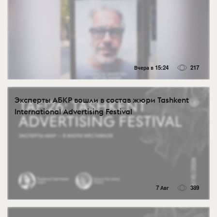
Вчера в 15:24
217
Эксперты АБКР вошли в состав жюри Tashkent
International Advertising Festival
7 Авг
389