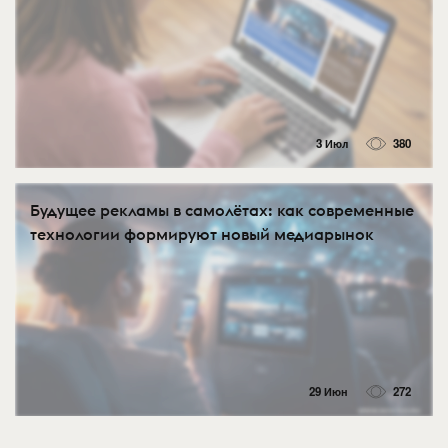
3 Июл
380
Будущее рекламы в самолётах: как современные
технологии формируют новый медиарынок
29 Июн
272