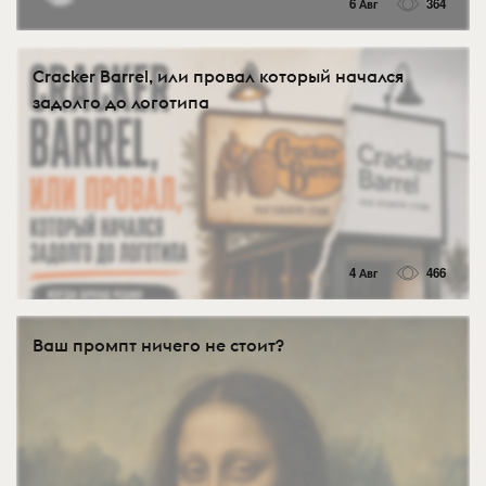
6 Авг
364
Cracker Barrel, или провал который начался
задолго до логотипа
4 Авг
466
Ваш промпт ничего не стоит?