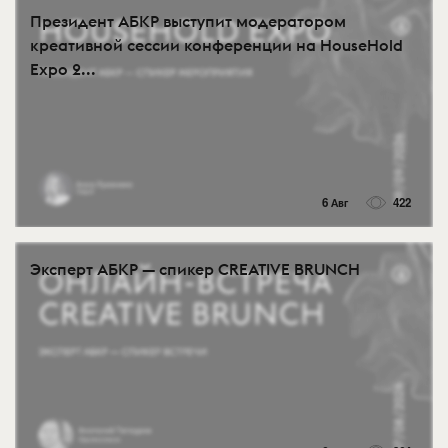
Президент АБКР выступит модератором
креативной сессии конференции на HouseHold
Expo 2...
6 Авг
422
Эксперт АБКР — спикер CREATIVE BRUNCH