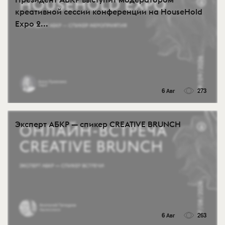
креативной сессии конференции на HouseHold
Expo 2...
6 Авг
273
Эксперт АБКР — спикер CREATIVE BRUNCH
6 Авг
263