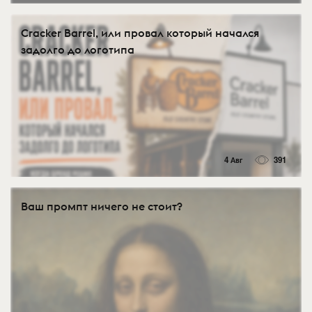
Cracker Barrel, или провал который начался
задолго до логотипа
4 Авг
391
Ваш промпт ничего не стоит?