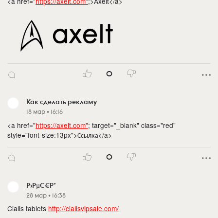
<a href="
https://axelt.com"
;>Axelt</a>
0
Как сделать рекламу
18 мар • 16:16
<a href="
https://axelt.com"
; target="_blank" class="red"
style="font-size:13px">Ссылка</a>
0
Р›РµС€Р°
28 мар • 16:38
Cialis tablets
http://cialisvipsale.com/