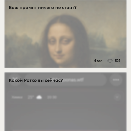
Ваш промпт ничего не стоит?
4 Авг
524
Какой Ротко вы сейчас?