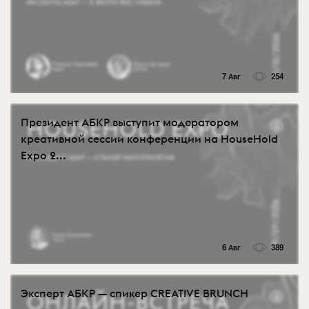
7 Авг
254
Президент АБКР выступит модератором
креативной сессии конференции на HouseHold
Expo 2...
6 Авг
389
Эксперт АБКР — спикер CREATIVE BRUNCH