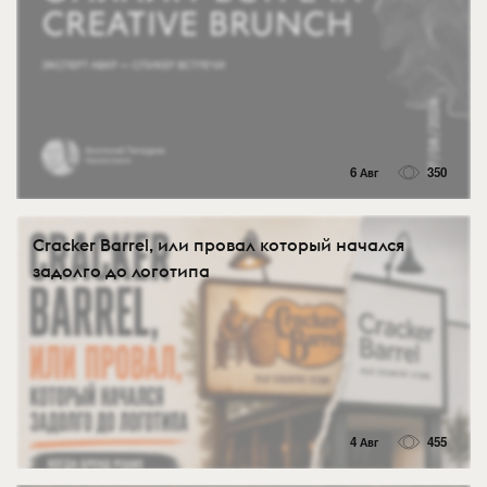
6 Авг
350
Cracker Barrel, или провал который начался
задолго до логотипа
4 Авг
455