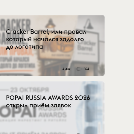
Cracker Barrel, или провал
который начался задолго
до логотипа
4 Авг
324
POPAI RUSSIA AWARDS 2026
открыл приём заявок