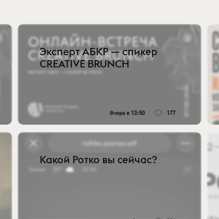
Эксперт АБКР — спикер
CREATIVE BRUNCH
Вчера в 13:50
177
Какой Ротко вы сейчас?