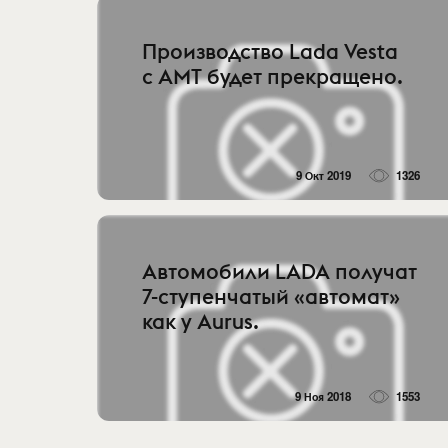
Производство Lada Vesta
с АМТ будет прекращено.
9 Окт 2019
1326
Автомобили LADA получат
7-ступенчатый «автомат»
как у Aurus.
9 Ноя 2018
1553