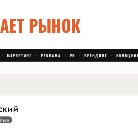
ский
аться