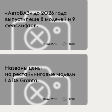
«АвтоВАЗ» до 2026 года
выпустит еще 8 моделей и 9
фейслифтов.
1 Янв 2019
1589
Названы цены
на рестайлинговые модели
LADA Granta.
28 Авг 2018
1790