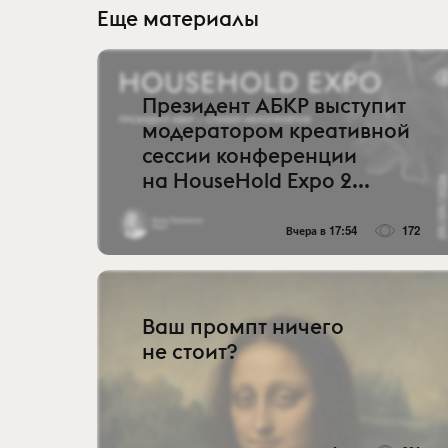
Еще материалы
Президент АБКР выступит
модератором креативной
сессии конференции
на HouseHold Expo 2...
Вчера в 17:54
172
Ваш промпт ничего
не стоит?