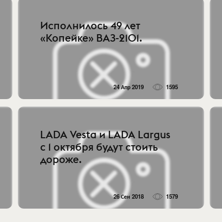
Исполнилось 49 лет
«Копейке» ВАЗ-2101.
24 Апр 2019
1595
LADA Vesta и LADA Largus
с 1 октября будут стоить
дороже.
26 Сен 2018
1579