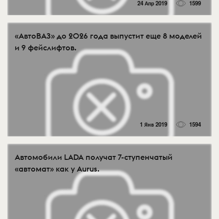
24 Апр 2019
1599
«АвтоВАЗ» до 2026 года выпустит еще 8 моделей
и 9 фейслифтов.
1 Янв 2019
1594
Автомобили LADA получат 7-ступенчатый
«автомат» как у Aurus.