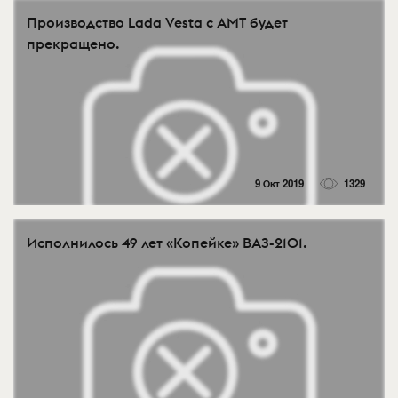
Производство Lada Vesta с АМТ будет
прекращено.
9 Окт 2019
1329
Исполнилось 49 лет «Копейке» ВАЗ-2101.