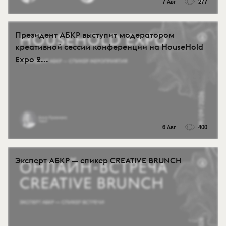
7 Авг
277
Президент АБКР выступит модератором
креативной сессии конференции на HouseHold
Expo 2...
6 Авг
400
Эксперт АБКР — спикер CREATIVE BRUNCH