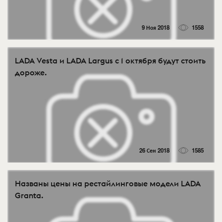
9 Ноя 2018
1558
LADA Vesta и LADA Largus с 1 октября будут стоить
дороже.
26 Сен 2018
1585
Названы цены на рестайлинговые модели LADA
Granta.