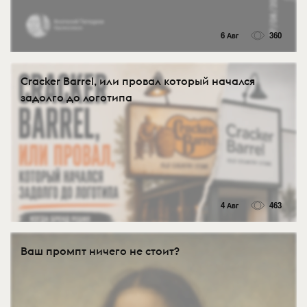
6 Авг
360
Cracker Barrel, или провал который начался
задолго до логотипа
4 Авг
463
Ваш промпт ничего не стоит?