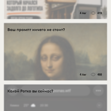
4 Авг
419
Ваш промпт ничего не стоит?
4 Авг
468
Какой Ротко вы сейчас?