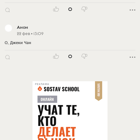
0
Анон
22 фев • 13:09
О, Джеки Чан
0
РЕКЛАМА