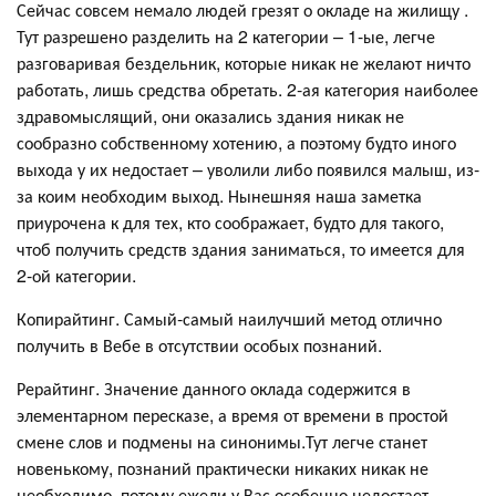
Сейчас совсем немало людей грезят о окладе на жилищу .
Тут разрешено разделить на 2 категории – 1-ые, легче
разговаривая бездельник, которые никак не желают ничто
работать, лишь средства обретать. 2-ая категория наиболее
здравомыслящий, они оказались здания никак не
сообразно собственному хотению, а поэтому будто иного
выхода у их недостает – уволили либо появился малыш, из-
за коим необходим выход. Нынешняя наша заметка
приурочена к для тех, кто соображает, будто для такого,
чтоб получить средств здания заниматься, то имеется для
2-ой категории.
Копирайтинг. Самый-самый наилучший метод отлично
получить в Вебе в отсутствии особых познаний.
Рерайтинг. Значение данного оклада содержится в
элементарном пересказе, а время от времени в простой
смене слов и подмены на синонимы.Тут легче станет
новенькому, познаний практически никаких никак не
необходимо, потому ежели у Вас особенно недостает