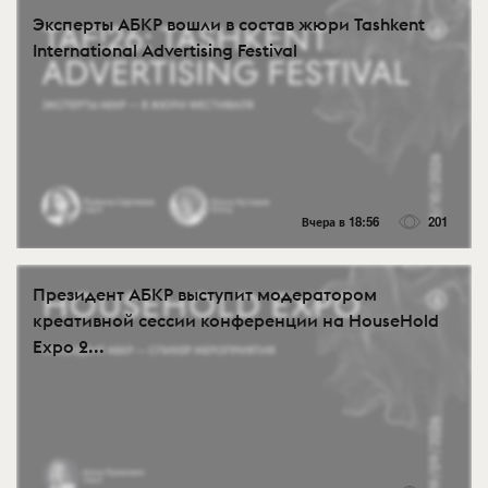
Эксперты АБКР вошли в состав жюри Tashkent
International Advertising Festival
Вчера в 18:56
201
Президент АБКР выступит модератором
креативной сессии конференции на HouseHold
Expo 2...