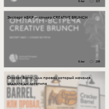
6 Авг
321
Эксперт АБКР — спикер CREATIVE BRUNCH
6 Авг
299
Cracker Barrel, или провал который начался
задолго до логотипа