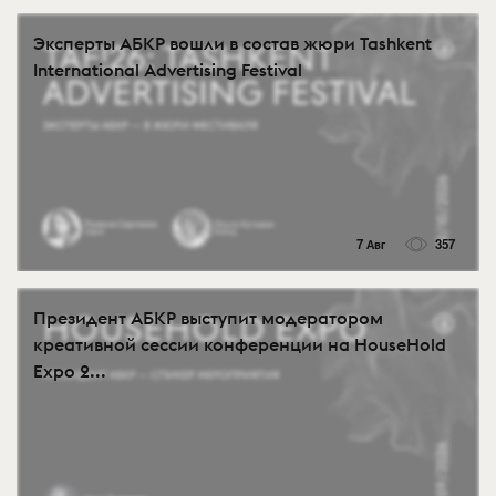
Эксперты АБКР вошли в состав жюри Tashkent
International Advertising Festival
7 Авг
357
Президент АБКР выступит модератором
креативной сессии конференции на HouseHold
Expo 2...