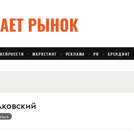
лковский
аться