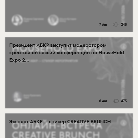
7 Авг
346
Президент АБКР выступит модератором
креативной сессии конференции на HouseHold
Expo 2...
6 Авг
475
Эксперт АБКР — спикер CREATIVE BRUNCH