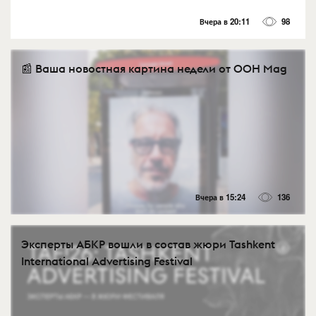
Вчера в 20:11
98
📰 Ваша новостная картина недели от OOH Mag
Вчера в 15:24
136
Эксперты АБКР вошли в состав жюри Tashkent
International Advertising Festival