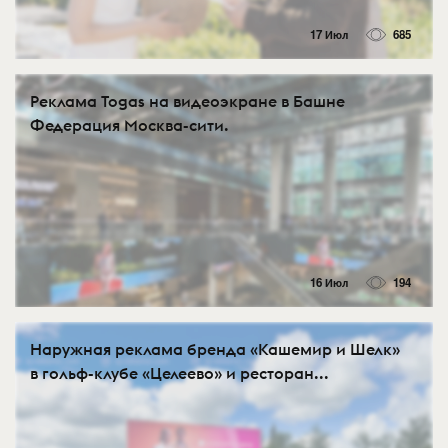
17 Июл
685
Реклама Togas на видеоэкране в Башне
Федерация Москва-сити.
16 Июл
194
Наружная реклама бренда «Кашемир и Шелк»
в гольф-клубе «Целеево» и ресторан...