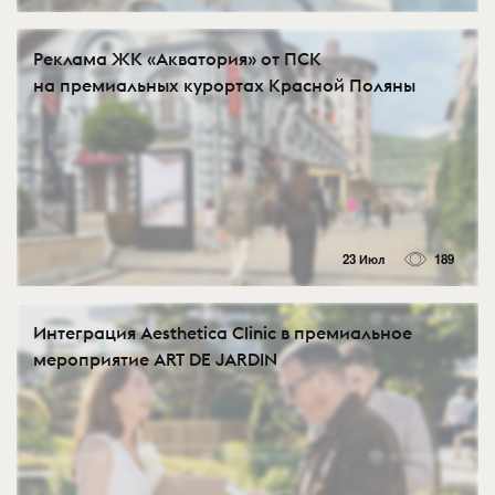
Реклама ЖК «Акватория» от ПСК
на премиальных курортах Красной Поляны
23 Июл
189
Интеграция Aesthetica Clinic в премиальное
мероприятие ART DE JARDIN