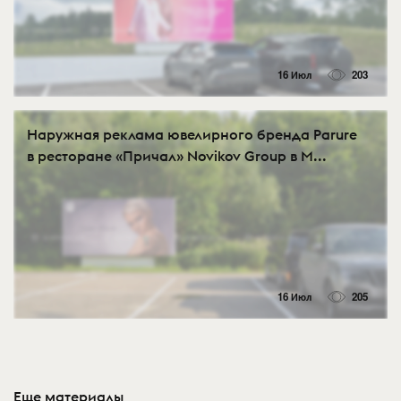
16 Июл
203
Наружная реклама ювелирного бренда Parure
в ресторане «Причал» Novikov Group в М...
16 Июл
205
Еще материалы