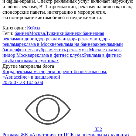
и digital-экраны. Спектр рекламных услуг включает наружную
и indoor-рекламу, BTL-промоакции, рекламу на видеоэкранах,
спонсорские пакеты, интеграцию в мероприятия,
экспонирование автомобилей и недвижимости.
Категории:
Кейсы
Теги:
баннер
Москва
Лужники
баннеры
баннерная
реклама
индор
индор реклама
индор- реклама
индор -
реклама
реклама в Москве
реклама на баннерах
рекламный
баннер
фитнес-клуб
разместить рекламу в Москве
заказать
индор Москва
реклама в фитнес клубах
Реклама в фитнес-
клубах
реклама в лужниках
Другие материалы блога
Когда реклама мягче, чем перелёт бизнес-классом.
«Авиасейлс» в шашлычной
2026-07-23 14:56:04
332
Реклама ЖК «Акватория» от ПСК на премиальных курортах