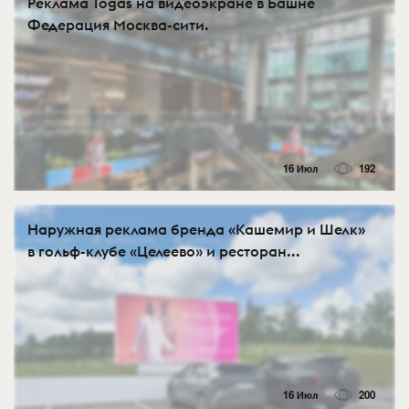
Реклама Togas на видеоэкране в Башне
Федерация Москва-сити.
16 Июл
192
Наружная реклама бренда «Кашемир и Шелк»
в гольф-клубе «Целеево» и ресторан...
16 Июл
200