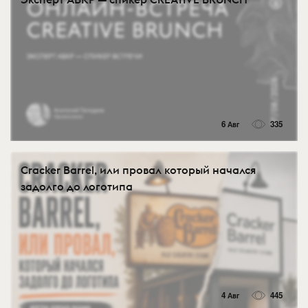
6 Авг
335
Cracker Barrel, или провал который начался
задолго до логотипа
4 Авг
445