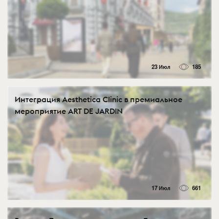
23 Июл
185
Интеграция Aesthetica Clinic в премиальное
мероприятие ART DE JARDIN
17 Июл
661