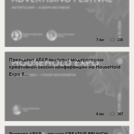
7 Авг
235
Президент АБКР выступит модератором
креативной сессии конференции на HouseHold
Expo 2...
6 Авг
367
Эксперт АБКР — спикер CREATIVE BRUNCH