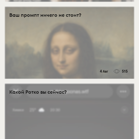
Ваш промпт ничего не стоит?
4 Авг
515
Какой Ротко вы сейчас?