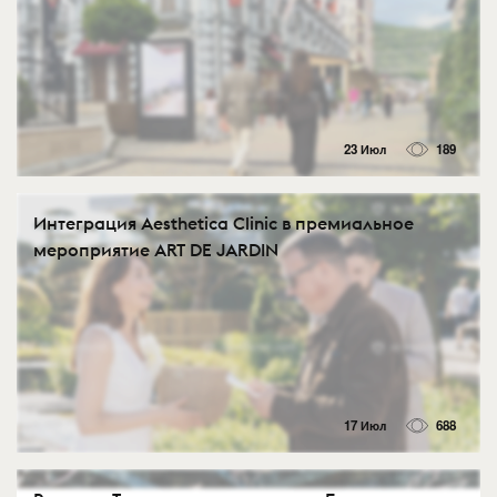
23 Июл
189
Интеграция Aesthetica Clinic в премиальное
мероприятие ART DE JARDIN
17 Июл
688