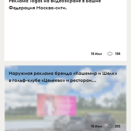
Реклама Togas на видеоэкране в Башне
Федерация Москва-сити.
16 Июл
194
Наружная реклама бренда «Кашемир и Шелк»
в гольф-клубе «Целеево» и ресторан...
16 Июл
203