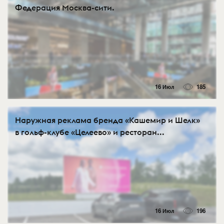
Федерация Москва-сити.
16 Июл
185
Наружная реклама бренда «Кашемир и Шелк»
в гольф-клубе «Целеево» и ресторан...
16 Июл
196