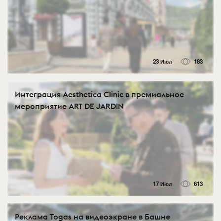
23 Июл
183
Интеграция Aesthetica Clinic в премиальное
мероприятие ART DE JARDIN
17 Июл
613
Реклама Togas на видеоэкране в Башне