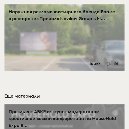
Наружная реклама ювелирного бренда Parure
в ресторане «Причал» Novikov Group в М...
16 Июл
191
Еще материалы
Президент АБКР выступит модератором
креативной сессии конференции на HouseHold
Expo 2...