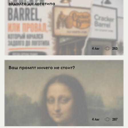
задолго до логотипа
4 Авг
263
Ваш промпт ничего не стоит?
4 Авг
287