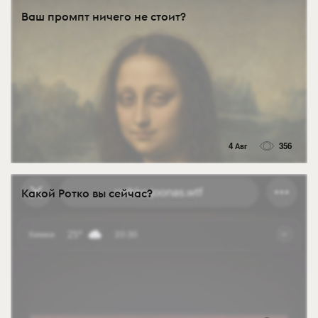
Ваш промпт ничего не стоит?
4 Авг
356
Какой Ротко вы сейчас?