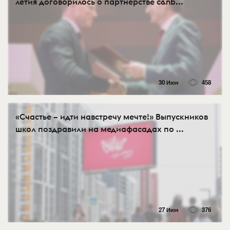
летия договорилось о партнерстве с&nb...
30 Июн
458
«Счастье – идти навстречу мечте!» Выпускников
школ поздравили на медиафасадах по ...
27 Июн
376