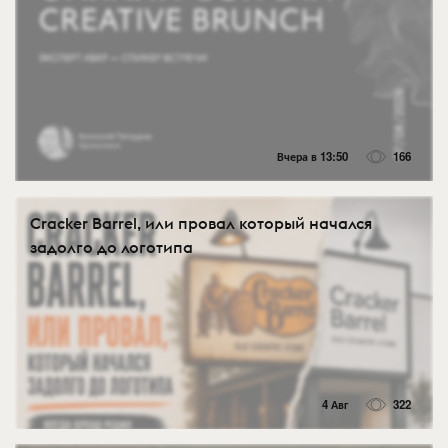
Вчера в 13:50
166
Cracker Barrel, или провал который начался
задолго до логотипа
4 Авг
322