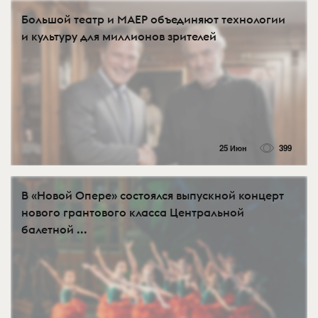
Большой театр и МАЕР объединяют технологии
и культуру для миллионов зрителей
25 Июн
399
В «Новой Опере» состоялся выпускной концерт
нового грантового класса Центральной
балетной ...