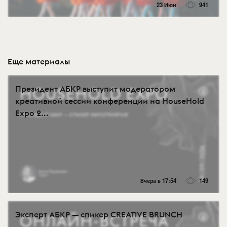
23 Июн
941
Еще материалы
Президент АБКР выступит модератором
креативной сессии конференции на HouseHold
Expo 2...
Вчера в 17:54
149
Эксперт АБКР — спикер CREATIVE BRUNCH