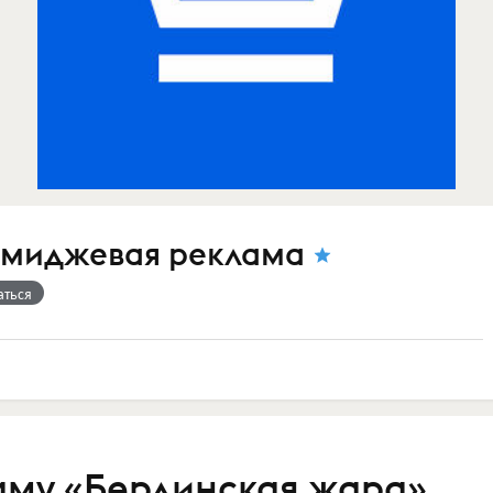
имиджевая реклама
аться
аму «Берлинская жара»