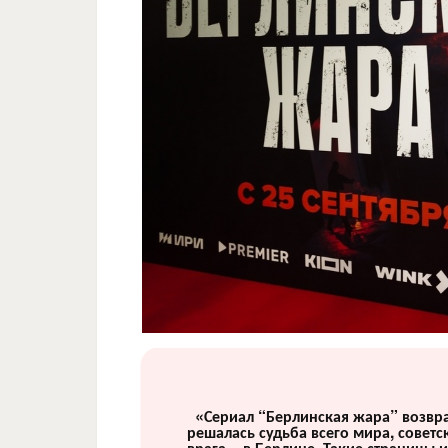
«Сериал “Берлинская жара” возвра
решалась судьба всего мира, советс
врага – в Берлине. Такие страницы 