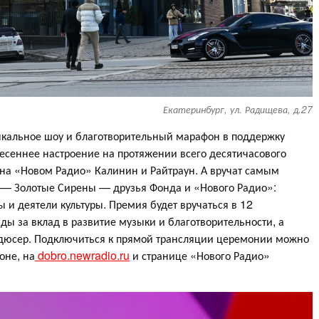
Екатеринбург, ул. Радищева, д.27
зыкальное шоу и благотворительный марафон в поддержку
есеннее настроение на протяжении всего десятичасового
 на «Новом Радио» Калинин и Райтраун. А вручат самым
 — Золотые Сирены — друзья Фонда и «Нового Радио»:
 и деятели культуры. Премия будет вручаться в 12
ы за вклад в развитие музыки и благотворительности, а
одюсер. Подключиться к прямой трансляции церемонии можно
оне, на
dobro.newradio.ru
и странице «Нового Радио»