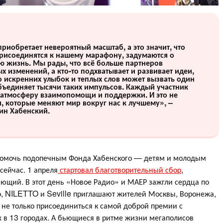
обретает невероятный масштаб, а это значит, что
присоединятся к нашему марафону, задумаются о
ю жизнь. Мы рады, что всё больше партнеров
 изменений, а кто-то подхватывает и развивает идеи,
о искренних улыбок и теплых слов может вызвать один
ъединяет тысячи таких импульсов. Каждый участник
ю атмосферу взаимопомощи и поддержки. И это не
я, которые меняют мир вокруг нас к лучшему», –
ин Хабенский.
 помочь подопечным Фонда Хабенского — детям и молодым
сейчас. 1 апреля
стартовал благотворительный сбор
,
ющий. В этот день «Новое Радио» и МАЕР зажгли сердца по
о, NILETTO и Seville приглашают жителей Москвы, Воронежа,
и не только присоединиться к самой доброй премии с
в 13 городах. А бьющиеся в ритме жизни мегаполисов