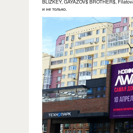
BLIZKEY, GAYAZOV$ BROTHER$, Filatov&Ka
и не только.