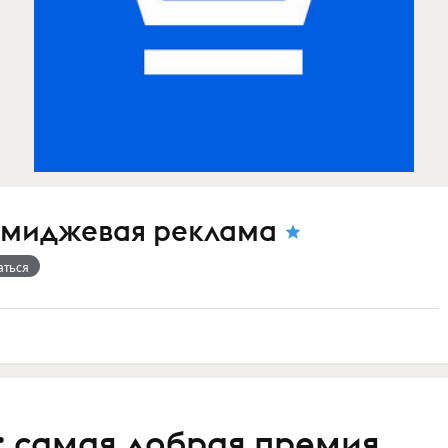
имиджевая реклама
аться
 самая добрая премия