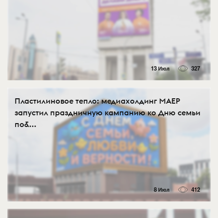
13 Июл
327
Пластилиновое тепло: медиахолдинг МАЕР
запустил праздничную кампанию ко Дню семьи
по&...
8 Июл
412