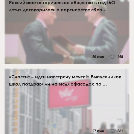
Российское историческое общество в год 160-
летия договорилось о партнерстве с&nb...
30 Июн
468
«Счастье – идти навстречу мечте!» Выпускников
школ поздравили на медиафасадах по ...
27 Июн
381