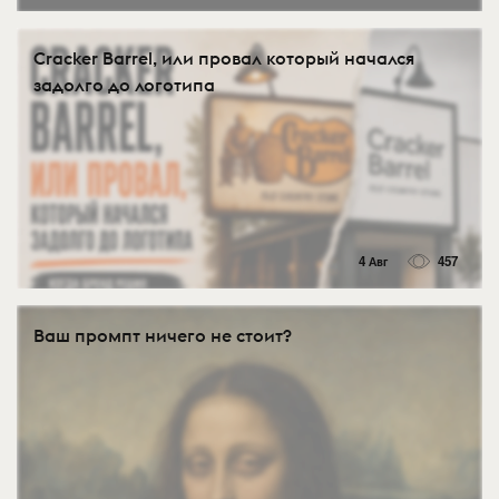
Cracker Barrel, или провал который начался
задолго до логотипа
4 Авг
457
Ваш промпт ничего не стоит?