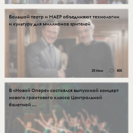
Большой театр и МАЕР объединяют технологии
и культуру для миллионов зрителей
25 Июн
405
В «Новой Опере» состоялся выпускной концерт
нового грантового класса Центральной
балетной ...