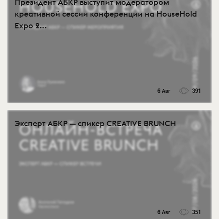
Президент АБКР выступит модератором
креативной сессии конференции на HouseHold
Expo 2...
6 Авг
391
Эксперт АБКР — спикер CREATIVE BRUNCH
6 Авг
351