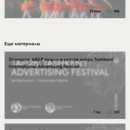
23 Июн
946
Еще материалы
Эксперты АБКР вошли в состав жюри Tashkent
International Advertising Festival
7 Авг
263