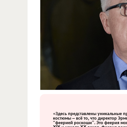
«Здесь представлены уникальные п
костюмы – всё то, что директор Эр
“феерией роскоши”. Это феерия мог
XIX и начала XX веков. Феерия роск