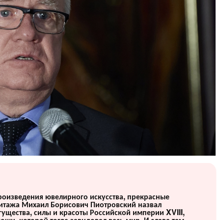
роизведения ювелирного искусства, прекрасные
митажа Михаил Борисович Пиотровский назвал
ущества, силы и красоты Российской империи XVIII,
оши, которой тогда завидовал весь мир. И слава тем