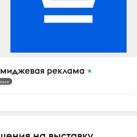
имиджевая реклама
аться
ения на выставку