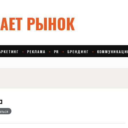
a
аться