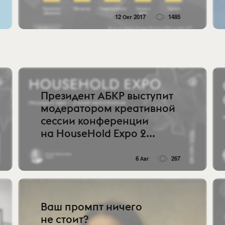
12 Окт 2017
1485
Президент АБКР выступит
модератором креативной
сессии конференции
на HouseHold Expo 2...
6 Авг
267
Ваш промпт ничего
не стоит?