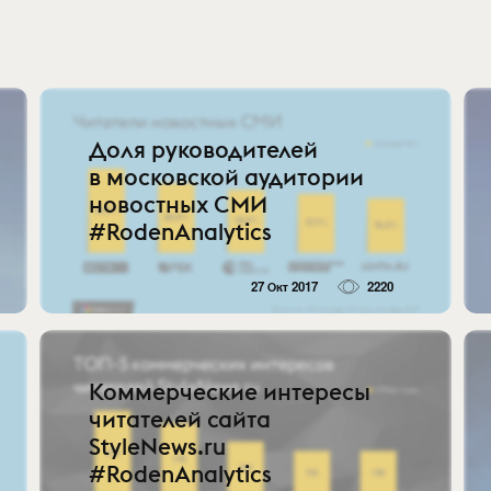
Доля руководителей
в московской аудитории
новостных СМИ
#RodenAnalytics
27 Окт 2017
2220
Коммерческие интересы
читателей сайта
StyleNews.ru
#RodenAnalytics