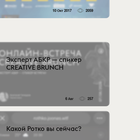
10 Окт 2017
2059
Эксперт АБКР — спикер
CREATIVE BRUNCH
6 Авг
257
Какой Ротко вы сейчас?