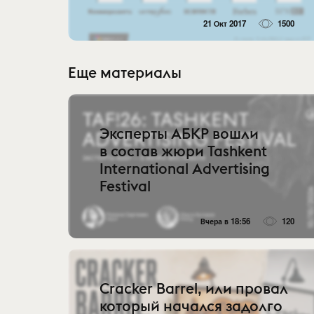
21 Окт 2017
1500
Еще материалы
Эксперты АБКР вошли
в состав жюри Tashkent
International Advertising
Festival
Вчера в 18:56
120
Cracker Barrel, или провал
который начался задолго