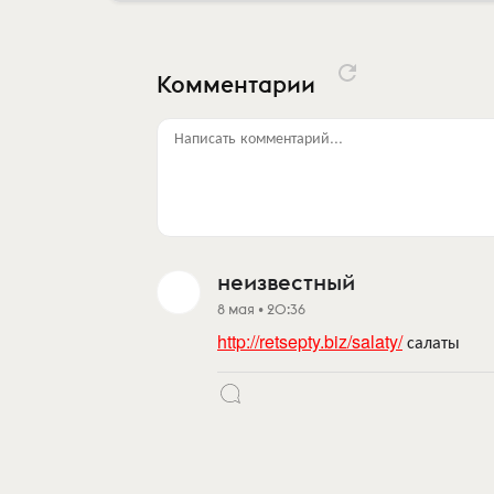
Комментарии
Написать комментарий...
неизвестный
8 мая • 20:36
http://retsepty.biz/salaty/
салаты