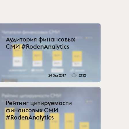
Аудитория финансовых
СМИ #RodenAnalytics
24 Окт 2017
2132
Рейтинг цитируемости
финансовых СМИ
#RodenAnalytics