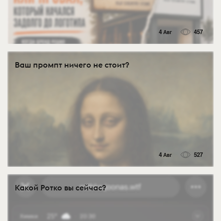
4 Авг
457
Ваш промпт ничего не стоит?
4 Авг
527
Какой Ротко вы сейчас?