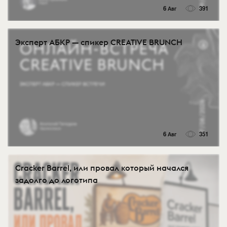
6 Авг
391
Эксперт АБКР — спикер CREATIVE BRUNCH
6 Авг
351
Cracker Barrel, или провал который начался
задолго до логотипа