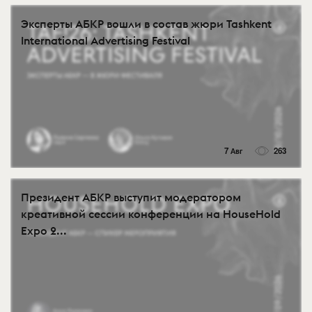
Эксперты АБКР вошли в состав жюри Tashkent
International Advertising Festival
7 Авг
263
Президент АБКР выступит модератором
креативной сессии конференции на HouseHold
Expo 2...