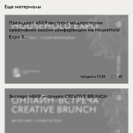
Еще материалы
Президент АБКР выступит модератором
креативной сессии конференции на HouseHold
Expo 2...
Сегодня в 17:54
40
Эксперт АБКР — спикер CREATIVE BRUNCH