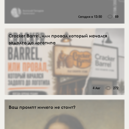
Сегодня в 13:50
69
Cracker Barrel, или провал который начался
задолго до логотипа
4 Авг
272
Ваш промпт ничего не стоит?