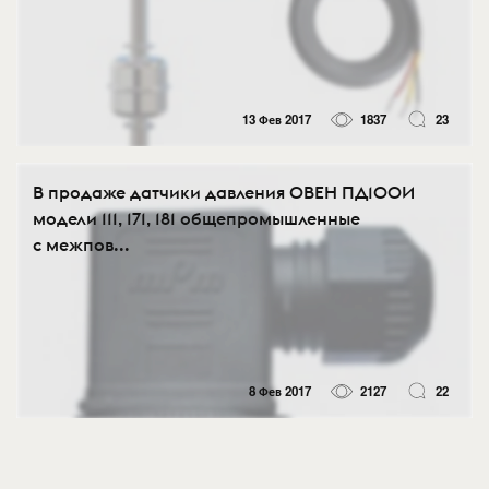
13 Фев 2017
1837
23
В продаже датчики давления ОВЕН ПД100И
модели 111, 171, 181 общепромышленные
с межпов...
8 Фев 2017
2127
22