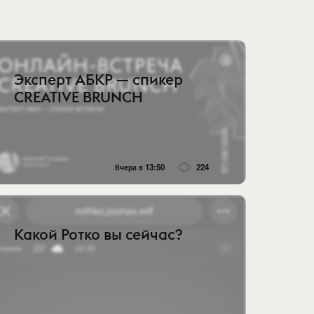
Эксперт АБКР — спикер
CREATIVE BRUNCH
Вчера в 13:50
224
Какой Ротко вы сейчас?