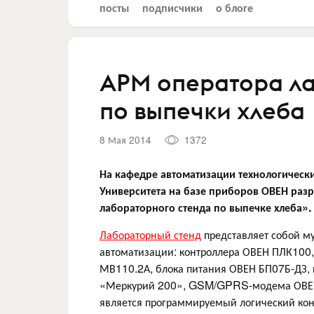
посты
подписчики
о блоге
АРМ оператора ла
по выпечки хлеба
8 Мая 2014
1372
На кафедре автоматизации технологически
Университета на базе приборов ОВЕН раз
лабораторного стенда по выпечке хлеба».
Лабораторный стенд
представляет собой м
автоматизации: контроллера ОВЕН ПЛК100
МВ110.2А, блока питания ОВЕН БП07Б-ДЗ, 
«Меркурий 200», GSM/GPRS-модема ОВЕН 
является программируемый логический ко