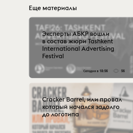
Еще материалы
Эксперты АБКР вошли
в состав жюри Tashkent
International Advertising
Festival
Сегодня в 18:56
56
Cracker Barrel, или провал
который начался задолго
до логотипа