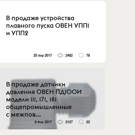
В продаже устройства
плавного пуска ОВЕН УПП1
и УПП2
25 Апр 2017
2482
78
В продаже датчики
давления ОВЕН ПД100И
модели 111, 171, 181
общепромышленные
с межпов...
8 Фев 2017
2127
22