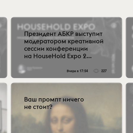
Президент АБКР выступит
модератором креативной
сессии конференции
на HouseHold Expo 2...
Вчера в 17:54
227
Ваш промпт ничего
не стоит?