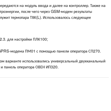
передаются на модуль ввода и далее на контроллер. Также на
троэнергии, после чего через GSM-модем результаты
лужит термопара ТХК(L). Использовалось следующее
3. для настройки ПЛК100;
/GPRS-модема ПМ01 с помощью панели оператора СП270.
ором варианте использовались универсальный двухканальный
и панель оператора ОВЕН ИП320.