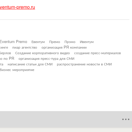
ventum-premo.ru
Eventum Premo
Евентум
Премо
Прэмо
Ивентум
синге
пиар агентство
организация PR компании
Берлов
Создание корпоративного видео
создание пресс-материалов
во по PR
организация пресс-тура для СМИ
та
написание статьи для СМИ
распространение новости в СМИ
бизнес мероприятие