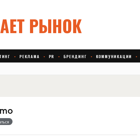
emo
аться