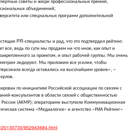
кспертные советы и жюри профессиональных премий,
ссиональных объединений;
иверситета или специальных программ дополнительной
естящие PR-специалисты и рад, что это подтвердил рейтинг.
ет все, ведь по сути мы продаем ни что иное, как опыт и
акрепленного за проектом, и опыт рабочей группы. Мы очень
аметрам лидируют. Мы приложим все усилия, чтобы
персонала всегда оставались на высочайшем уровне», –
ерлов.
ирован по инициативе Российской ассоциации по связям с
аний-консультантов в области связей с общественностью
а России (АКМР); операторами выступили Коммуникационная
ическая система «Медиалогия» и агентство «РИА Рейтинг»
my/20130730/952943684.html