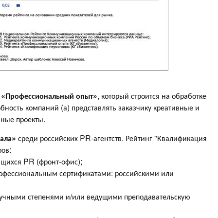
е «Профессиональный опыт»
, который строится на обработке
бность компаний (а) представлять заказчику креативные и
бные проекты.
нала»
среди российских PR-агентств. Рейтинг "Квалификация
ров:
ющихся PR (фронт-офис);
рофессиональным сертификатами: российскими или
аучными степенями и/или ведущими преподавательскую