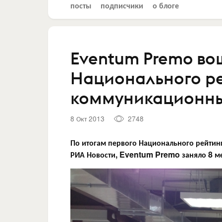
посты
подписчики
о блоге
Eventum Premo во
Национального р
коммуникационных
8 Окт 2013
2748
По итогам первого Национального рейтин
РИА Новости, Eventum Premo заняло 8 ме