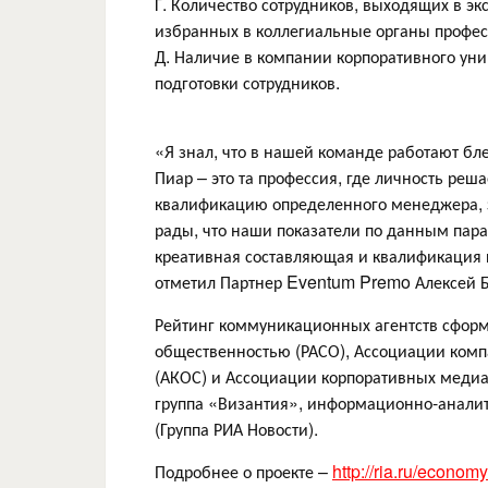
Г. Количество сотрудников, выходящих в э
избранных в коллегиальные органы профе
Д. Наличие в компании корпоративного ун
подготовки сотрудников.
«Я знал, что в нашей команде работают бл
Пиар – это та профессия, где личность реша
квалификацию определенного менеджера, з
рады, что наши показатели по данным пар
креативная составляющая и квалификация 
отметил Партнер Eventum Premo Алексей Б
Рейтинг коммуникационных агентств сформ
общественностью (РАСО), Ассоциации комп
(АКОС) и Ассоциации корпоративных меди
группа «Византия», информационно-аналит
(Группа РИА Новости).
Подробнее о проекте –
http://ria.ru/econo