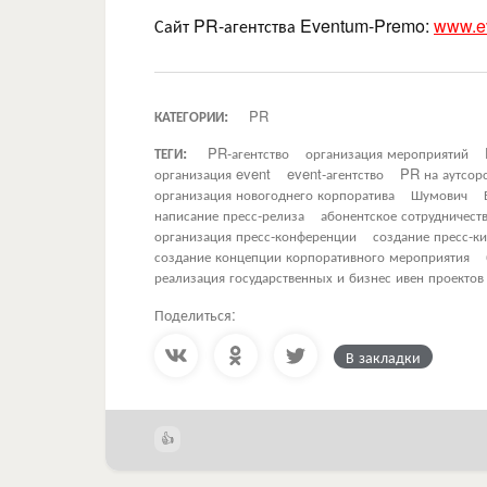
Сайт PR-агентства Eventum-Premo:
www.e
КАТЕГОРИИ:
PR
ТЕГИ:
PR-агентство
организация мероприятий
организация event
event-агентство
PR на аутсор
организация новогоднего корпоратива
Шумович
написание пресс-релиза
абонентское сотрудничест
организация пресс-конференции
создание пресс-ки
создание концепции корпоративного мероприятия
реализация государственных и бизнес ивен проектов
Поделиться:
В закладки