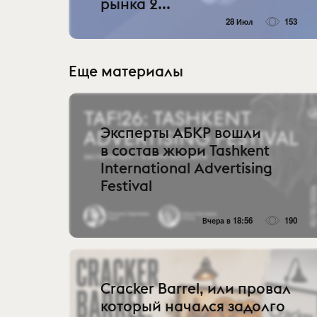
рынка 2...
28 Июл
153
Еще материалы
Эксперты АБКР вошли
в состав жюри Tashkent
International Advertising
Festival
Вчера в 18:56
190
Cracker Barrel, или провал
который начался задолго