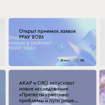
Открыт приемок заявок
РРАУ 2026
29 Июл
183
АКАР и ORO запускают
новое исследование
«Претесты креатива:
проблемы и пути реше...