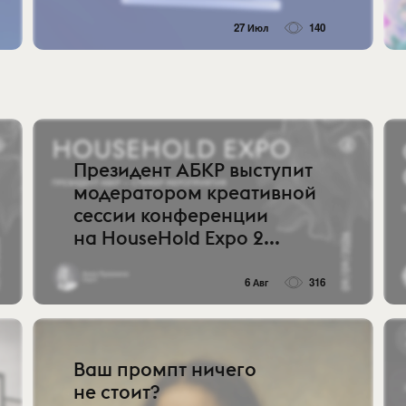
27 Июл
140
Президент АБКР выступит
модератором креативной
сессии конференции
на HouseHold Expo 2...
6 Авг
316
Ваш промпт ничего
не стоит?