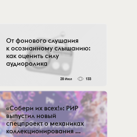
От фонового слушания
к осознанному слышанию:
как оценить силу
аудиоролика
28 Июл
133
«Собери их всех!»: РИР
выпустил новый
спецпроект о механиках
коллекционирования ...