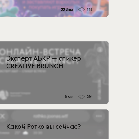
22 Июл
113
Эксперт АБКР — спикер
CREATIVE BRUNCH
6 Авг
294
Какой Ротко вы сейчас?