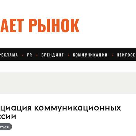
оциация коммуникационных
ссии
аться