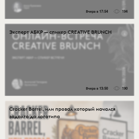
Вчера в 17:54
194
Эксперт АБКР — спикер CREATIVE BRUNCH
Вчера в 13:50
190
Cracker Barrel, или провал который начался
задолго до логотипа