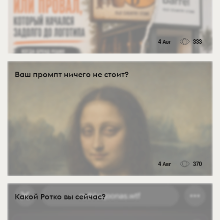
4 Авг
333
Ваш промпт ничего не стоит?
4 Авг
370
Какой Ротко вы сейчас?