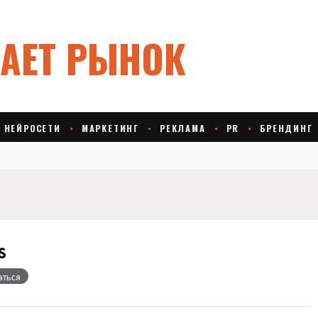
s
аться