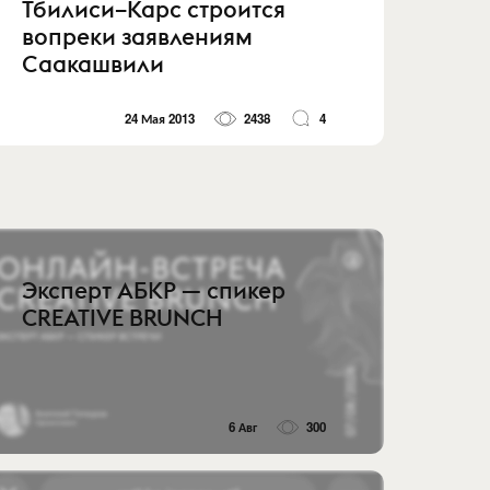
Тбилиси–Карс строится
вопреки заявлениям
Саакашвили
24 Мая 2013
2438
4
Эксперт АБКР — спикер
CREATIVE BRUNCH
6 Авг
300