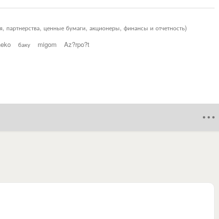
я, партнерства, ценные бумаги, акционеры, финансы и отчетность)
neko
баку
migom
Az?rpo?t