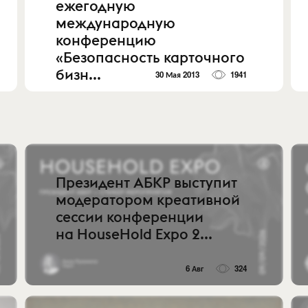
ежегодную
международную
конференцию
«Безопасность карточного
бизн...
30 Мая 2013
1941
Президент АБКР выступит
модератором креативной
сессии конференции
на HouseHold Expo 2...
6 Авг
324