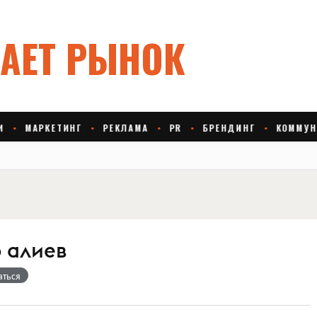
 алиев
аться