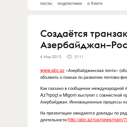
посты
подписчики
о блоге
Создаётся транза
Азербайджан–Рос
4 Мар 2013
2111
www.abc.az
«Азербайджанская почта» (общ
объявить о планах по развитию почтово-фи
Как сказано в сообщении международной п
Az?rpoçt и Migom выступят с совместной п
Азербайджан. Инновационные процессы на
На презентации ожидаются доклады по ряд
деятельности:
http://abc.az/rus/news/main/