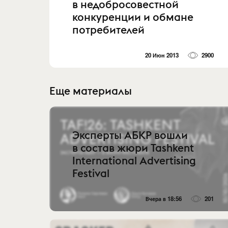
в недобросовестной
конкуренции и обмане
потребителей
20 Июн 2013
2900
Еще материалы
Эксперты АБКР вошли
в состав жюри Tashkent
International Advertising
Festival
Вчера в 18:56
201