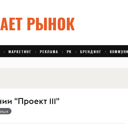
ии "Проект 111"
аться