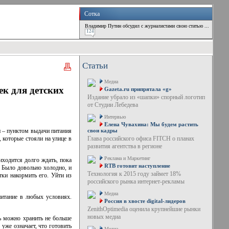
Сотка
Владимир Путин обсудил с журналистами свою статью ...
124
Статьи
Медиа
к для детских
Gazeta.ru припрятала «g»
Издание убрало из «шапки» спорный логотип
от Студии Лебедева
Интервью
Елена Чувахина: Мы будем растить
и – пунктом выдачи питания
свои кадры
 которые стояли на улице в
Глава российского офиса FITCH о планах
развития агентства в регионе
Реклама и Маркетинг
иходится долго ждать, пока
RTB готовит наступление
. Было довольно холодно, и
Технология к 2015 году займет 18%
тки накормить его. Уйти из
российского рынка интернет-рекламы
Медиа
питание в любых условиях.
Россия в хвосте digital-лидеров
ZenithOptimedia оценила крупнейшие рынки
новых медиа
ь можно хранить не больше
уже означает, что готовить
Медиа