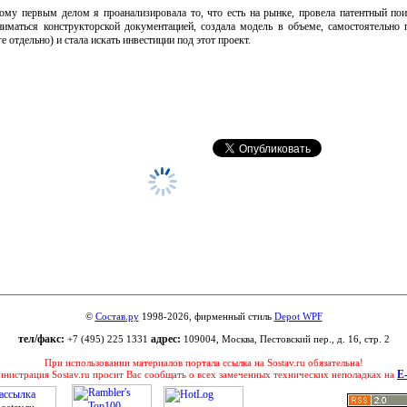
тому первым делом я проанализировала то, что есть на рынке, провела патентный по
иматься конструкторской документацией, создала модель в объеме, самостоятельно п
е отдельно) и стала искать инвестиции под этот проект.
©
Состав.ру
1998-2026, фирменный стиль
Depot WPF
тел/факс:
адрес:
+7 (495) 225 1331
109004, Москва, Пестовский пер., д. 16, стр. 2
При использовании материалов портала ссылка на Sostav.ru обязательна!
E
нистрация Sostav.ru просит Вас сообщать о всех замеченных технических неполадках на