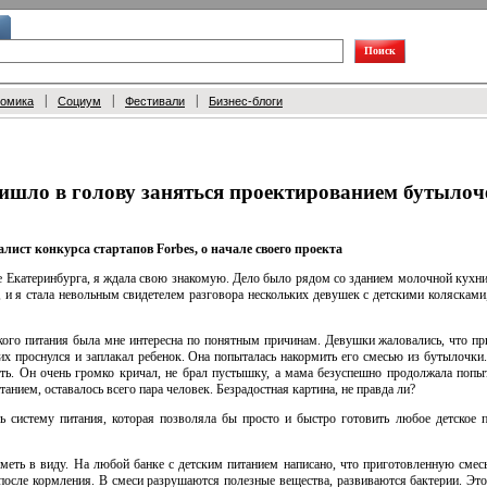
|
|
|
номика
Социум
Фестивали
Бизнес-блоги
шло в голову заняться проектированием бутылоче
ист конкурса стартапов Forbes, о начале своего проекта
не Екатеринбурга, я ждала свою знакомую. Дело было рядом со зданием молочной кухн
и я стала невольным свидетелем разговора нескольких девушек с детскими колясками,
ского питания была мне интересна по понятным причинам. Девушки жаловались, что пр
их проснулся и заплакал ребенок. Она попыталась накормить его смесью из бутылочки
сть. Он очень громко кричал, не брал пустышку, а мама безуспешно продолжала попы
танием, оставалось всего пара человек. Безрадостная картина, не правда ли?
ть систему питания, которая позволяла бы просто и быстро готовить любое детское 
меть в виду. На любой банке с детским питанием написано, что приготовленную смес
 после кормления. В смеси разрушаются полезные вещества, развиваются бактерии. Это 