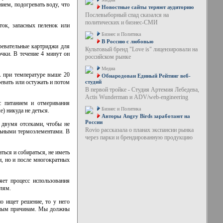
нием, подогревать воду, что
Новостные сайты теряют аудиторию
Послевыборный спад сказался на
политических и бизнес-СМИ
ток, запасных пеленок или
Бизнес и Политика
В Россию с любовью
ревательные картриджи для
Культовый бренд "Love is" лицензировали на
очки. В течение 4 минут он
российском рынке
Медиа
А при температуре выше 20
Обнародован Единый Рейтинг веб-
ревать или остужать и потом
студий
В первой тройке - Студия Артемия Лебедева,
Actis Wunderman и ADV/web-engineering
с питанием и отмеривания
Бизнес и Политика
) никуда не деться.
Авторы Angry Birds заработают на
России
 двумя отсеками, чтобы не
Rovio рассказала о планах экспансии рынка
альными термоэлементами. В
через парки и брендированную продукцию
ться и собираться, не иметь
и, но и после многократных
яет процесс использования
елям.
но ищет решение, то у него
 иным причинам. Мы должны