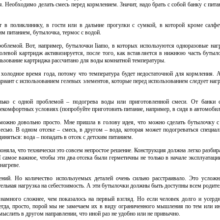
я. Необходимо делать смесь перед кормлением. Значит, надо брать с собой банку с пита
 в поликлинику, в гости или в дальние прогулки с сумкой, в которой кроме салфе
м питанием, бутылочка, термос с водой.
роблемой. Вот, например, бутылочки Iiamo, в которых используются одноразовые наг
олевой картридж активизируется, после того, как вставляется в нижнюю часть бутыл
ользование картриджа рассчитано для воды комнатной температуры.
 холодное время года, потому что температура будет недостаточной для кормления. 
ариант с использованием гелевых элементов, которые перед использованием следует наг
лько с одной проблемой – подогрева воды или приготовленной смеси. От банки 
екомфортных условиях (попробуйте приготовить питание, например, в сидя в автомобиле
можно довольно просто. Мне пришла в голову идея, что можно сделать бутылочку с
месью. В одном отсеке – смесь, в другом – вода, которая может подогреваться специ
няться: вода – попадать в отсек с детским питанием.
оняла, что технически это совсем непростое решение. Конструкция должна легко разбира
самое важное, чтобы эти два отсека были герметичны не только в начале эксплуатаци
нагреве.
ний. Но количество используемых деталей очень сильно расстраивало. Это усложн
ительная нагрузка на себестоимость. А эти бутылочки должны быть доступны всем родит
 намного сложнее, чем показалось на первый взгляд. Но если человек долго и усерд
всегда, просто, порой мы не замечаем их в виду ограниченного мышления по тем или
мыслить в другом направлении, что иной раз не удобно или не привычно.