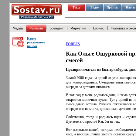
Текст
Видео
Принты
Блоги
|
|
|
|
|
Медиа
Реклама
Брендинг
Маркетинг
Бизнес
Политика и эко
Карта
рекламного
FORBES
рынка
Как Ольге Ошурковой при
смесей
Предприниматель из Екатеринбурга, финал
Зимой 2006 года, на одной из улиц на окраи
для новорожденных. Ожидание затягивалось, 
очереди за детским питанием.
В тот год у меня родилась дочь, и тема дет
откроется молочная кухня. Тут у одной из н
смесь давно остыла. Ребенок отказывался е
очереди она не могла, до окошка с детским пи
Собственно, тогда и родилась идея – сдела
Думаете это просто? Как бы не так.
Вот несколько вещей, которые необходимо и
часа, а вообще, лучше вылить остатки сразу