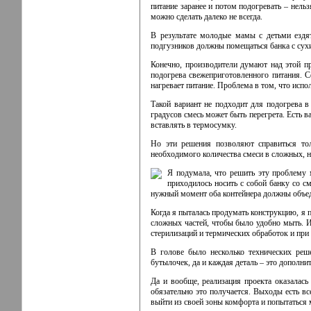
питание заранее и потом подогревать – нельз
можно сделать далеко не всегда.
В результате молодые мамы с детьми ездят
подгузников должны помещаться банка с сухи
Конечно, производители думают над этой п
подогрева свежеприготовленного питания. С
нагревает питание. Проблема в том, что исп
Такой вариант не подходит для подогрева в
градусов смесь может быть перегрета. Есть в
вставлять в термосумку.
Но эти решения позволяют справиться то
необходимого количества смеси в сложных, н
Я подумала, что решить эту проблему 
приходилось носить с собой банку со с
нужный момент оба контейнера должны объеди
Когда я пыталась продумать конструкцию, я п
сложных частей, чтобы было удобно мыть. И 
стерилизаций и термических обработок и при 
В голове было несколько технических реше
бутылочек, да и каждая деталь – это дополн
Да и вообще, реализация проекта оказалась
обязательно это получается. Выходы есть 
выйти из своей зоны комфорта и попытаться 