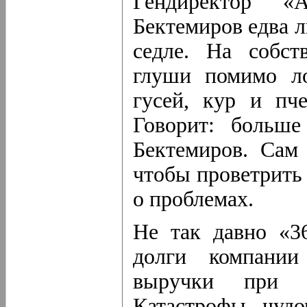
Гендиректор «
Бектемиров едва 
седле. На собст
глуши помимо л
гусей, кур и пч
Говорит: больш
Бектемиров. Сам 
чтобы проветрить 
о проблемах.
Не так давно «36
долги компании
выручки при п
Катастрофы чудо