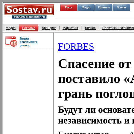
Текст
Видео
Принты
Блоги
|
|
|
|
|
Медиа
Реклама
Брендинг
Маркетинг
Бизнес
Политика и экономи
Карта
рекламного
FORBES
рынка
Спасение от
поставило «
грань погло
Будут ли основат
независимость и 