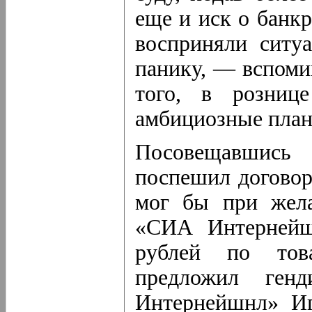
еще и иск о банк
восприняли ситу
панику, — вспоми
того, в розниц
амбициозные планы
Посовещавшись
поспешил договори
мог бы при жела
«СИА Интернейш
рублей по това
предложил ген
Интернейшнл» Иг