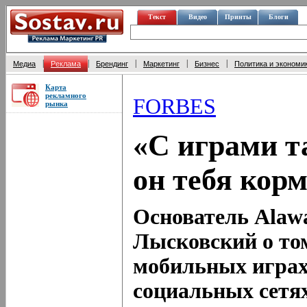
Текст
Видео
Принты
Блоги
|
|
|
|
|
Медиа
Реклама
Брендинг
Маркетинг
Бизнес
Политика и экономи
Карта
рекламного
FORBES
рынка
«С играми та
он тебя кор
Основатель Alawa
Лысковский о том
мобильных играх,
социальных сетя