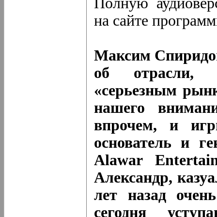
Полную аудиовер
на сайте програм
Максим Спиридон
об отрасли, 
«серьезным рынк
нашего вниман
впрочем, и иг
основатель и г
Alawar Enterta
Александр, казу
лет назад очен
сегодня усту