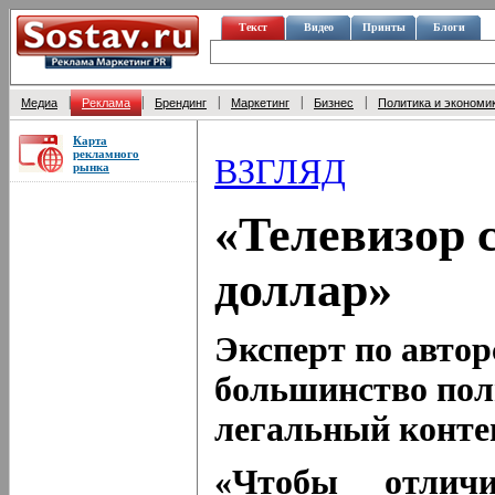
Текст
Видео
Принты
Блоги
|
|
|
|
|
Медиа
Реклама
Брендинг
Маркетинг
Бизнес
Политика и экономи
Карта
рекламного
ВЗГЛЯД
рынка
«Телевизор 
доллар»
Эксперт по автор
большинство пол
легальный конте
«Чтобы отлич