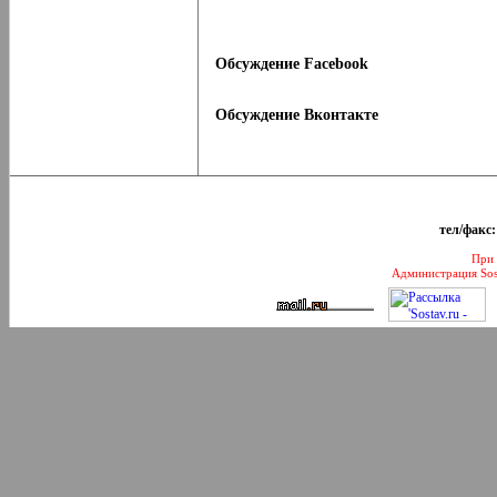
Обсуждение Facebook
Обсуждение Вконтакте
тел/факс:
При 
Администрация Sos