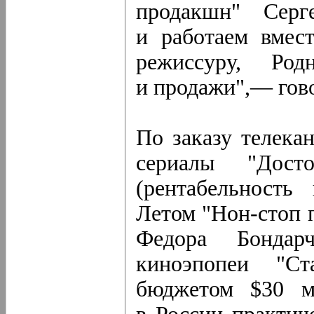
продакшн" Сер
и работаем вмес
режиссуру, Ро
и продажи",— гов
По заказу телека
сериалы "Дост
(рентабельность
Летом "Нон-стоп п
Федора Бондар
киноэпопеи "Ст
бюджетом $30 м