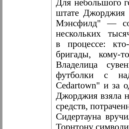
Для небольшого г
штате Джорджия
Мэнсфилд" — со
нескольких тыся
в процессе: кто
бригады, кому-т
Владелица сувен
футболки с на
Cedartown" и за о
Джорджия взяла н
средств, потрачен
Сидертауна вруч
Торнтону символи