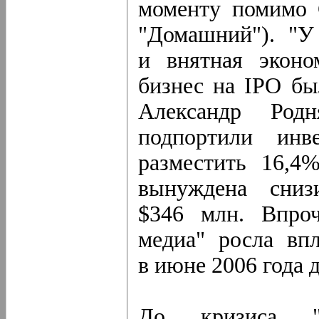
моменту помимо 
"Домашний"). "У
и внятная эконо
бизнес на IPO бы
Александр Родн
подпортили инв
разместить 16,4
вынуждена сниз
$346 млн. Впроч
медиа" росла вп
в июне 2006 года д
До кризиса 