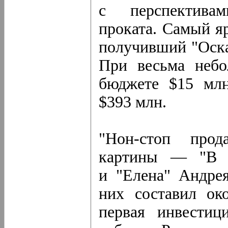
с перспектива
проката. Самый я
получивший "Оска
При весьма небо
бюджете $15 млн
$393 млн.
"Нон-стоп прод
картины — "В с
и "Елена" Андре
них составил ок
первая инвестиц