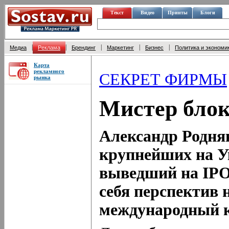
Текст
Видео
Принты
Блоги
|
|
|
|
|
Медиа
Реклама
Брендинг
Маркетинг
Бизнес
Политика и экономи
Карта
рекламного
СЕКРЕТ ФИРМЫ
рынка
Мистер блок
Александр Роднян
крупнейших на У
выведший на IPO
себя перспектив н
международный 