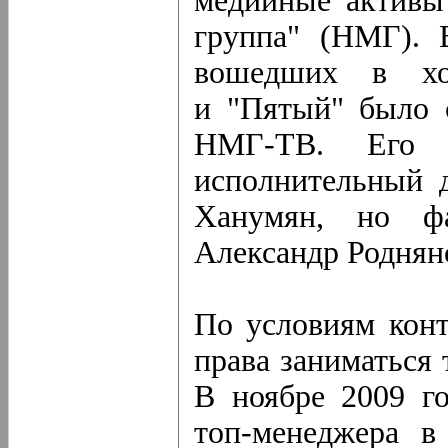
медийные активы
группа" (НМГ). 
вошедших в хо
и "Пятый" было с
НМГ-ТВ. Его 
исполнительный 
Ханумян, но фа
Александр Роднян
По условиям конт
права заниматься 
В ноябре 2009 г
топ-менеджера в