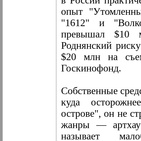
в России практич
опыт "Утомленны
"1612" и "Волк
превышал $10 м
Роднянский риску
$20 млн на съ
Госкинофонд.
Собственные сред
куда осторожне
острове", он не с
жанры — артхаус
называет мал