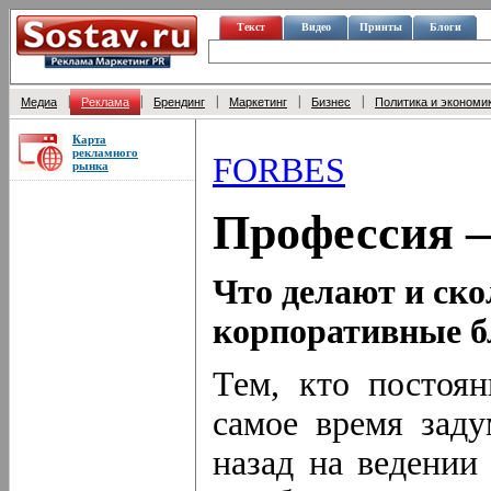
Текст
Видео
Принты
Блоги
|
|
|
|
|
Медиа
Реклама
Брендинг
Маркетинг
Бизнес
Политика и экономи
Карта
рекламного
FORBES
рынка
Профессия 
Что делают и ск
корпоративные 
Тем, кто постоян
самое время заду
назад на ведении