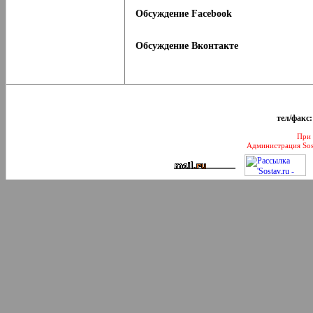
Обсуждение Facebook
Обсуждение Вконтакте
тел/факс:
При 
Администрация Sos