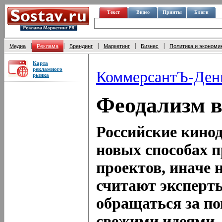
Текст
Видео
Принты
Блоги
|
|
|
|
|
Медиа
Реклама
Брендинг
Маркетинг
Бизнес
Политика и экономи
Карта
рекламного
КоммерсантЪ-Ден
рынка
Феодализм в
Российские кинод
новых способах п
проектов, иначе 
считают эксперт
обращаться за п
свежими идеями, 