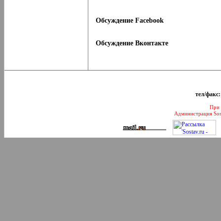
Обсуждение Facebook
Обсуждение Вконтакте
тел/факс:
При 
Администрация Sos