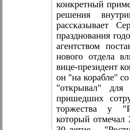
конкретный приме
решения внутри
рассказывает Се
празднования год
агентством пост
нового отдела вл
вице-президент к
он "на корабле" с
"открывал" для
пришедших сотру
торжества у "Р
который отмечал 
30-летие "Рос