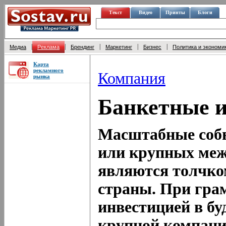
Текст
Видео
Принты
Блоги
|
|
|
|
|
Медиа
Реклама
Брендинг
Маркетинг
Бизнес
Политика и экономи
Карта
рекламного
Компания
рынка
Банкетные 
Масштабные соб
или крупных ме
являются толчко
страны. При гра
инвестицией в бу
крупной компани