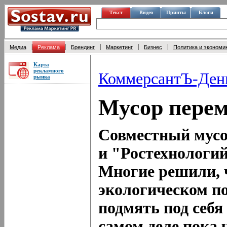
Текст
Видео
Принты
Блоги
|
|
|
|
|
Медиа
Реклама
Брендинг
Маркетинг
Бизнес
Политика и экономи
Карта
рекламного
КоммерсантЪ-Ден
рынка
Мусор пере
Совместный мусо
и "Ростехнологи
Многие решили, 
экологическом по
подмять под себя
самом деле пока 