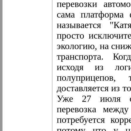
перевозки автом
сама платформа 
называется "Кат
просто исключите
экологию, на сни
транспорта. Ког
исходя из логи
полуприцепов, 
доставляется из т
Уже 27 июля со
перевозка межд
потребуется корр
потому что у на