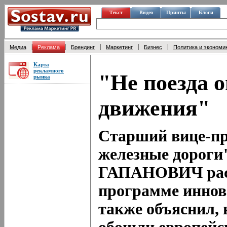
Текст
Видео
Принты
Блоги
|
|
|
|
|
Медиа
Реклама
Брендинг
Маркетинг
Бизнес
Политика и экономи
Карта
рекламного
"Не поезда 
рынка
движения"
Старший вице-пр
железные дорог
ГАПАНОВИЧ рас
программе иннов
также объяснил,