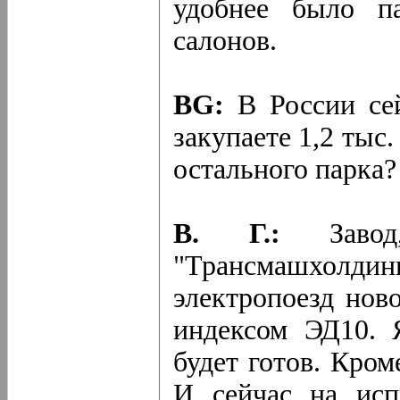
удобнее было п
салонов.
BG:
В России се
закупаете 1,2 тыс.
остального парка?
В. Г.:
Заво
"Трансмашхолд
электропоезд нов
индексом ЭД10. 
будет готов. Кром
И сейчас на исп