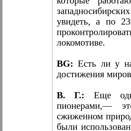
которые работа
западносибирск
увидеть, а по 2
проконтролиро
локомотиве.
BG:
Есть ли у н
достижения миров
В. Г.:
Еще одн
пионерами,— эт
сжиженном природ
были использован