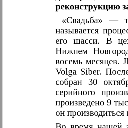
реконструкцию з
«Свадьба» — та
называется проце
его шасси. В це
Нижнем Новгород
восемь месяцев. 
Volga Siber. Пос
собран 30 октяб
серийного произ
произведено 9 тыс
он производиться 
Во время нашей э