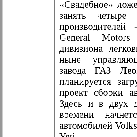
«Свадебное» ложе
занять четыре 
производителей
General Motors
дивизиона легко
ныне управляющ
завода ГАЗ
Лео
планируется заг
проект сборки а
Здесь и в двух 
времени начнет
автомобилей Volks
Yeti.