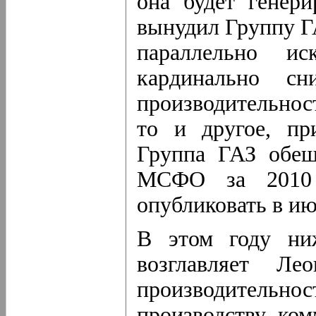
она будет генери
вынудил Группу ГА
параллельно и
кардинально с
производительност
то и другое, пр
Группа ГАЗ обещ
МСФО за 2010 
опубликовать в ию
В этом году ниж
возглавляет Ле
производительнос
производству ко