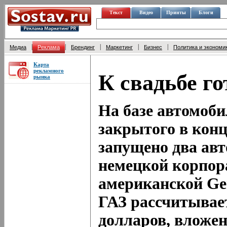
Текст
Видео
Принты
Блоги
|
|
|
|
|
Медиа
Реклама
Брендинг
Маркетинг
Бизнес
Политика и экономи
Карта
рекламного
К свадьбе го
рынка
На базе автомоби
закрытого в конц
запущено два ав
немецкой корпора
американской Gen
ГАЗ рассчитывае
долларов, вложен