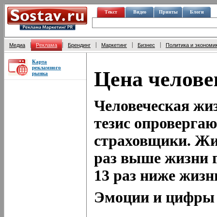
Текст
Видео
Принты
Блоги
|
|
|
|
|
Медиа
Реклама
Брендинг
Маркетинг
Бизнес
Политика и экономи
Карта
рекламного
Цена челове
рынка
Человеческая жи
тезис опровергаю
страховщики. Жи
раз выше жизни 
13 раз ниже жиз
Эмоции и цифры